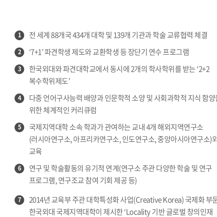
전 세계 88개국 434개 대학 및 139개 기관과 학술 교류협력 체결
1
‘7+1’ 파견학생 제도와 교환학생 등 장단기 연수 프로그램
2
한국외대와 파견대학교에서 동시에 2개의 학사학위를 받는 ‘2+2
3
복수학위제도’
다중 언어구사능력 배양과 인문학적 소양 및 사회과학적 지식 함양
4
위한 체계적인 커리큐럼
국제지역대학 소속 학과가 관여하는 교내 4개 해외지역연구소
5
(러시아연구소, 아프리카연구소, 인도연구소, 중앙아시아연구소)
교육
연구 및 학술활동의 유기적 연계(연구소 주관 다양한 학술 및 연구
6
프로그램, 연구조교 참여 기회 제공 등)
2014년 교육부 주관 대학특성화 사업(Creative Korea) 국제화 부
7
한국외대 국제지역대학이 제시한 ‘Locality 기반 글로벌 창의인재