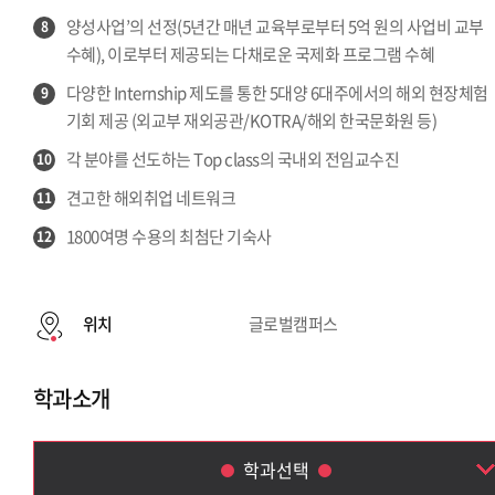
양성사업’의 선정(5년간 매년 교육부로부터 5억 원의 사업비 교부
8
수혜), 이로부터 제공되는 다채로운 국제화 프로그램 수혜
다양한 Internship 제도를 통한 5대양 6대주에서의 해외 현장체험
9
기회 제공 (외교부 재외공관/KOTRA/해외 한국문화원 등)
각 분야를 선도하는 Top class의 국내외 전임교수진
10
견고한 해외취업 네트워크
11
1800여명 수용의 최첨단 기숙사
12
위치
글로벌캠퍼스
학과소개
학과선택