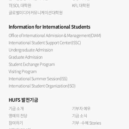
TESOL 대학원
KFL 대학원
글로벌미디어커뮤니케이션대학원
Information
for International Students
Office of International Admission & Management(OIAM)
International Student Support Center(ISSC)
Undergraduate Admission
Graduate Admission
Student Exchange Program
Visiting Program
International Summer Session(ISS)
International Student Organization(ISO)
HUFS
발전기금
기금 소개
기부자 예우
명예의 전당
기금 소식
참여하기
기부·수혜 Stories