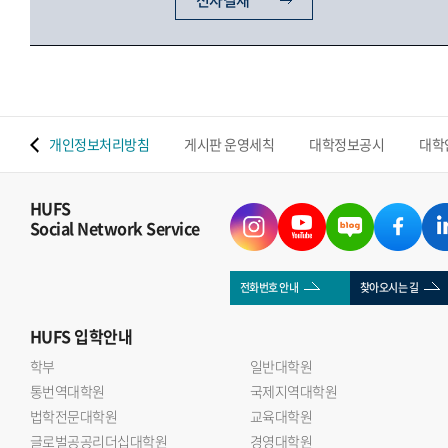
전자결재
 맵
개인정보처리방침
게시판 운영세칙
대학정보공시
대학
HUFS
Social Network Service
전화번호 안내
찾아오시는 길
HUFS
입학안내
학부
일반대학원
통번역대학원
국제지역대학원
법학전문대학원
교육대학원
글로벌공공리더십대학원
경영대학원