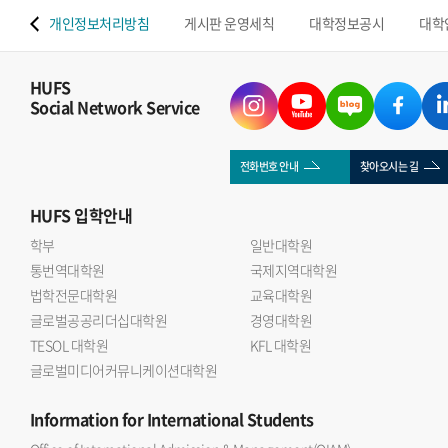
 맵
개인정보처리방침
게시판 운영세칙
대학정보공시
대학
HUFS
Social Network Service
전화번호 안내
찾아오시는 길
HUFS
입학안내
학부
일반대학원
통번역대학원
국제지역대학원
법학전문대학원
교육대학원
글로벌공공리더십대학원
경영대학원
TESOL 대학원
KFL 대학원
글로벌미디어커뮤니케이션대학원
Information
for International Students