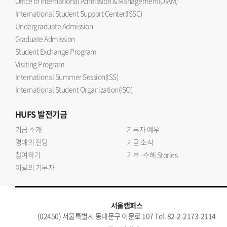
Office of International Admission & Management(OIAM)
International Student Support Center(ISSC)
Undergraduate Admission
Graduate Admission
Student Exchange Program
Visiting Program
International Summer Session(ISS)
International Student Organization(ISO)
HUFS
발전기금
기금 소개
기부자 예우
명예의 전당
기금 소식
참여하기
기부·수혜 Stories
이달의 기부자
서울캠퍼스
(02450) 서울특별시 동대문구 이문로 107 Tel. 82-2-2173-2114