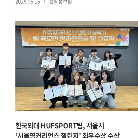
2026.06.16
전략홍보팀
예비창업패키지를 포함한 4개 창업 지원사업에 선정된 데 이어
교내 학생창업팀들의 성과가 이어지고 있다. PICKIN 팀은
아산두어스와 Grand-K 창업학교에 동시 선정됐으며, 커넥트인
팀은 청년창업사관학교에 이름을 올렸다.[사진. SBS
모닝와이드 방송 화면 캡처 / 서울캠퍼스 HUFS Start-up
Platform 소속 학생창업팀 카인디 ]또한 카인디 팀은
서울시립대 캠퍼스타운, 2026 여성벤처활성화지원사업,
서울시립대학교 임팩트 프로토타이핑 프로그램 등 3개 사업에
선정됐다. 이 밖에도 야라바디 팀은 모두의창업에, 할랄서울
팀은 학생 창업유망팀 300+에, CYCLE-B 팀은 성남청년 창업
역량강화 프로젝트 THE 와플 4기에 각각 선정되며 다양한
분야에서 성과를 거두고 있다.[사진. 성남청년 창업 역량강화
프로젝트 THE 와플 4기에 선정된 글로벌캠퍼스 HUFS Start-
up Platform 소속 CYCLE-B 팀]이번에 선정된 학생창업팀들은
IT 기반 플랫폼을 비롯해 로컬 비즈니스, 글로벌 서비스 등
한국외대 HUFSPORT팀, 서울시
다양한 분야에서 사업 아이템을 선보이고 있다. 이는 우리 대학
‘서울영커리언스 챌린지’ 최우수상 수상
학생 창업가들이 보유한 폭넓은 시야와 사업화 역량을