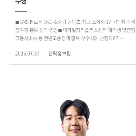
수상
학생들은 아이디어 도출과 시장 데이터 분석, 캠페인 전략 수립,
기획안 제작에 이르는 전 과정을 함께 수행했다.
코삭챌린저상은 각 지역 예선 출품작 가운데 상위 15% 이내의
◼ SNS 팔로워 16.1% 증가 콘텐츠 최고 조회수 1만7천 회 학생
우수작에 수여되는 상이다. 이번 수상은 광미사팀의 기획력과
참여형 홍보 성과 인정◼ 대학일자리플러스센터 재학생 맞춤형
캠페인의 실현 가능성을 인정받은 결과로, 교과목에서 진행한
고용서비스 등 청년고용정책 홍보 우수사례 선정제8기
프로젝트가 실제 대외 공모전 성과로 이어졌다는 점에서,
진로취업지원센터 서포터즈가 서울 지역
수업과 실무를 연계한 교육의 성과를 보여주는 사례로
2026.07.30
전략홍보팀
대학일자리플러스센터 성과공유회에서 우수상을 수상하며
평가된다.
학생 참여형 진로 취업 홍보 활동의 우수성을 인정받았다.우리
대학 대학일자리플러스본부(본부장 신근혜)가 운영한 제8기
진로취업지원센터 서포터즈는 강혜승, 김규래, 김지율, 김현채,
박시언, 서민성, 이가빈, 이희승, 최사랑, 최윤서 학생 등
10명으로 구성됐다. 이들은 2026학년도 1학기 동안
대학일자리플러스센터(거점형) 사업을 비롯해 고용노동부의
재학생 맞춤형 고용서비스와 졸업생 특화프로그램 등을
학생들에게 알리고 참여를 확대하기 위한 다양한 홍보 활동을
펼쳤다.특히 카드뉴스와 숏폼 영상 등 학생들의 이용 방식에