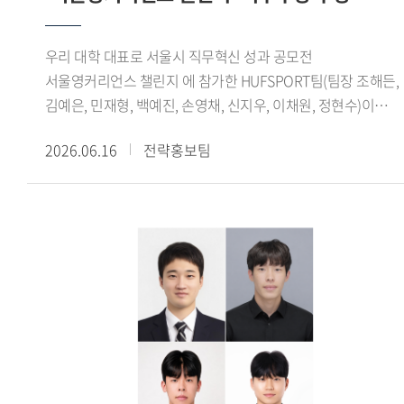
보여주는 사례로 평가된다.글로벌창업지원단은 학생창업팀의
성장을 지원하기 위해 사업화 지원금, 벤처동문회 멘토링, 교내
우리 대학 대표로 서울시 직무혁신 성과 공모전
창업 공간 제공 등 다양한 지원 프로그램을 운영하고 있다.
서울영커리언스 챌린지 에 참가한 HUFSPORT팀(팀장 조해든,
선정된 학생창업팀에는 최대 2개 학기 동안 혜택이 제공되며,
김예은, 민재형, 백예진, 손영채, 신지우, 이채원, 정현수)이
전문가 특강과 창업 실무 교육 등 창업 역량 강화를 위한
최우수상을 수상했다.서울시가 주관한 서울영커리언스 챌린지
프로그램도 함께 지원된다.오세홍 글로벌창업지원단장은 이번
2026.06.16
전략홍보팀
는 기업이 제시한 실제 과제를 청년들이 팀 단위로 수행하며
성과는 특정 분야에 국한되지 않고 기술, 문화, 플랫폼 등
문제 해결 능력과 실무 역량을 기르는 프로그램이다. 올해
다채로운 영역에서 학생들의 창의적인 아이디어와 열정이
봄학기에는 총 87개 팀 930명이 지원했으며, 심사를 거쳐 최종
훌륭한 결실로 이어져 매우 기쁘다 며, 앞으로도 교내 창업
8개 팀 64명이 선발됐다. 참가자들은 지난 3월 24일부터 6월
생태계를 더욱 공고히 하고, 학생들이 혁신 창업가로 성장할 수
6일까지 약 10주간 프로젝트를 수행했으며, 6월 6일
있도록 체계적이고 아낌없는 지원을 이어가겠다 고 전했다.
서울글로벌센터 국제회의실에서 열린 성과공유회 및
수료식에서 최종 결과를 발표했다.HUFSPORT팀은 수출
경험이 없는 국내 중소기업 3개사를 대상으로 수출 인프라
구축, 해외 바이어 발굴, 화상 미팅 등 해외영업 전 과정을 직접
수행했다. 특히 기업별 산업 특성을 분석해 적합한 해외 시장을
발굴하고 맞춤형 진출 전략을 수립해 참여 기업 모두의 현지