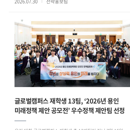
2026.07.30
전략홍보팀
이상의 교육과정을 이수하고, 산학협력 기업과 연계한 해외
전시회 참가, 바이어 발굴, 글로벌 전자상거래 플랫폼 운영 등
다양한 실무 프로젝트를 수행했다. 그중 우수학생 부문에서
손승민(태국어통번역 20) 학생이 산업통상자원부 장관상을
받으며 빛나는 성과를 기록했다. - 우수학생 부문에서
산업통상자원부 장관상을 받았습니다. 소감을 들려주세요.
GTEP 19기 친구들 특히 우리 5팀과 함께 고생하며 달린 끝에
산업통상자원부 장관상 이라는 과분한 결과를 얻게 되어 무척
영광스럽습니다. 그리고 아낌없이 지도해주신 백재승 교수님과
김민정 실장님께 감사한 마음이 큽니다. - GTEP사업단을 통해
480시간 이상의 교육과정 이수와 다양한 실무 프로젝트를
경험했습니다. 사업단 활동이 어떤 의미였는지 들어보고
싶습니다. 대학 생활 중 손에 꼽히는 유의미한 활동이면서
글로벌캠퍼스 재학생 13팀, ‘2026년 용인
한편으로는 쉽지 않은 활동이었다고 느낍니다. 수출입 관련
미래정책 제안 공모전’ 우수정책 제안팀 선정
교육과정을 480시간 이상 받고, 기업과 연계한 실무활동 약
120시간이 진행됐습니다. 처음에는 긴 시간 활동이 가능할까
싶었는데 매 순간 성실하게 임하다 보니 모든 과정을