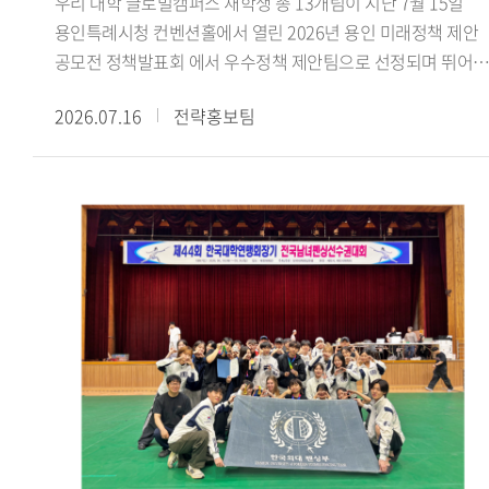
우리 대학 글로벌캠퍼스 재학생 총 13개팀이 지난 7월 15일
수료했더라고요. 활동하면서 강의실에서 이론으로만 접하던
용인특례시청 컨벤션홀에서 열린 2026년 용인 미래정책 제안
내용을 현장에서 몸소 겪고, 낯설고 어색한 순간도 많았습니다.
공모전 정책발표회 에서 우수정책 제안팀으로 선정되며 뛰어난
그럼에도 해외에 나가 바이어들과 직접 상담을 하고 억 단위 큰
정책 기획 역량과 지역사회 문제 해결 능력을 인정받았다.
규모의 거래를 협상하고 계약을 완료한 경험은 정말 큰 도움이
2026.07.16
전략홍보팀
용인특례시가 주최한 이번 공모전은 미래사회의 주역인
됐습니다. 학생 신분으로 이런 경험은 정말 소중하고 가치
청년들의 창의적인 아이디어를 발굴하고 이를 용인시의 미래
있다고 생각합니다. 함께 경험과 노하우를 공유하며 격려했던
정책에 반영하기 위해 마련됐다. 참가팀들은 경제 산업 일자리,
19기 친구들과 팀원들 덕분에 잘 성장하며 마무리할 수
문화 관광, 도시 교통, 기후 환경, 교육 복지 등 용인시의 주요
있었습니다.- GTEP사업단 활동을 돌이켜봤을 때 가장 기억에
현안과 관련된 정책을 제안했다.우리 대학 참가팀들은
남는 부분이 있다면 무엇입니까?팀 전시회가 가장 기억에
용인시의 지역문화 보존과 관광 활성화, 고령층의 디지털 격차
남습니다. GTEP에 선발되면 팀별로 수출을 도와줄 업체를 직
해소, 데이터 기반 로컬 관광 플랫폼 등 지역사회가 직면한
찾아 전시회까지 전부 기획해야 합니다. 초면인 사람들과 이런
다양한 현안을 주제로 정책을 발표했다. 특히 우리 대학 잇용
큰 프로젝트를 맡게 돼 서로 어색하기도 했고, 다들 처음 해보는
(팀장 지은비, 융합인재학부) 참가팀이 제안한 용인 무형유산
일이라 참 난감했습니다. 그래도 함께 의견 나누면서 어떤
실감형 전승 콘텐츠 개발 방법 정책은 용인시산업진흥원이
제품을, 어느 나라에, 어떤 전략으로, 어떻게 수출할지 정해
추진 중인 첨단기술 융합실증사업 과 연계해 현장 실증을 통해
나갔습니다. 그렇게 기업 발굴부터 전시회 준비와 부스 디자인,
현장 적용 가능성을 검증하고, 향후 정책에 반영할 방침이다.
사후관리까지 해내며 저희 팀과 기업 모두 만족할 수준의
참가 학생들은 지난 4월부터 6월까지 약 3개월간 민 관 협력