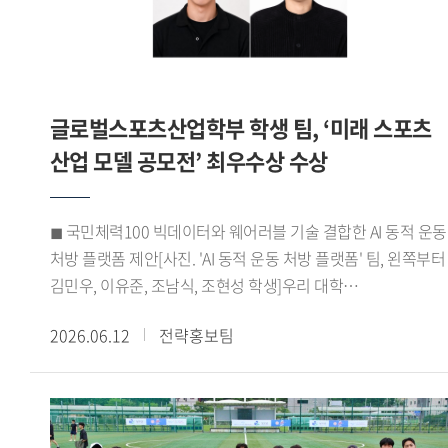
바이어 미팅을 성사시키며 우수한 성과를 거뒀다. 이 같은
성과를 바탕으로 HUFSPORT팀은 최우수상을 수상하며 실무
역량과 글로벌 비즈니스 경쟁력을 인정받았다.HUFSPORT팀
이번 프로그램을 통해 학교에서 배운 이론을 실제 산업 현장에
글로벌스포츠산업학부 학생 팀, ‘미래 스포츠
적용하며 글로벌 비즈니스 역량을 키울 수 있었다 며 팀원들과
긴밀하게 소통하고 협력하며 문제를 해결해 온 결과
산업 모델 공모전’ 최우수상 수상
최우수상이라는 뜻깊은 성과를 거둘 수 있어 더욱 의미 있는
경험이었다 고 소감을 전했다.한편, 우리 대학
◼ 국민체력100 빅데이터와 웨어러블 기술 결합한 AI 동적 운동
대학일자리플러스본부(본부장 신근혜)는 앞으로도 서울시
처방 플랫폼 제안[사진. 'AI 동적 운동 처방 플랫폼' 팀, 왼쪽부터
서울영커리언스 사업에 참여해 학생들에게 실무 중심의 직무
김민우, 이유준, 조남식, 조현성 학생]우리 대학
경험 기회를 제공할 예정이다. 또한 고용노동부 재학생 맞춤형
글로벌스포츠산업학부(학부장 박성희) 학생들로 구성된 AI
고용서비스와 졸업생 특화 프로그램 등을 운영하며 학생들의
2026.06.12
전략홍보팀
동적 운동 처방 플랫폼 팀(김민우 이유준 조남식 조현성)이 지난
진로 취업 역량 강화를 적극 지원할 계획이다.
5월 21일 한국문화스포츠학회가 주최한 미래 스포츠 산업 모델
공모전 바이오헬스 부문에서 최우수상을 수상했다.이번
공모전은 디지털 헬스케어 기술과 공공데이터를 활용해 국민
건강 증진에 기여할 수 있는 미래 스포츠 산업 모델을 발굴하기