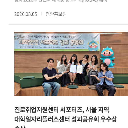
코삭챌린저상을 수상했다.대한민국 대학생 광고대회(KOSAC)
2026.08.05
전략홍보팀
는 문화체육관광부가 주최하고 한국광고총연합회가 주관하는
전국 규모의 대학생 광고 공모전이다. 매년 전국 대학생들이
지도교수와 함께 주제에 맞는 광고 캠페인 기획서를 제작해
경쟁한다.삼성화재의 후원으로 열린 이번 대회는 2030세대의
일상에 보험을 더하다 를 주제로 진행됐다. 광미사팀은
수업에서 수행한 팀 프로젝트를 발전시켜 공모전에
출품했으며, 보험 시장이 꾸준히 성장하는 가운데 2030세대의
신규 가입은 감소하고 있다는 점에 주목해 캠페인 전략을
설계했다.광미사팀은 이를 바탕으로 같이, 일상이 되다 라는
캠페인 콘셉트를 제시했다. 보험을 어렵고 복잡하게 인식하는
2030세대가 보다 친근하게 접근할 수 있도록 AI 진단 테스트와
오피스어택 등 사회초년생의 일상과 생활 동선을 반영한
구체적인 실행안을 구성했다.광미사팀은 강민서(팀장 GBT 22),
진로취업지원센터 서포터즈, 서울 지역
이정민(독일어통번역 23), 유승원(철학 24), 윤혜령
대학일자리플러스센터 성과공유회 우수상
(이탈리아어통번역 21) 학생으로 구성됐다. 서로 다른 전공의