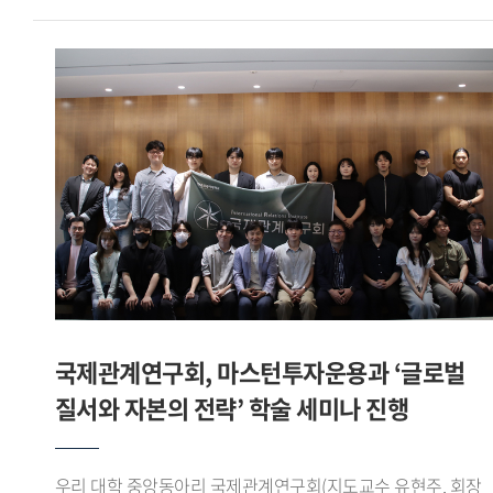
직관적으로 보여주고, 필요한 시점에 맞춤형 정보를 제공하는
레오를 상대로 조 1위를 기록하며 16강에 진출했다.이후
맥락적 교육(In-context Education) 인터페이스 를 구현한 점
16강에서는 육군사관학교 사커라이온을, 8강에서는
우수한 평가를 받았다.팀장 이유준 학생은 일회성 측정에
한림대학교 사이다를 차례로 꺾고 4강에 올랐다. 준결승에서는
그치던 국가 체력 인증 데이터에 실시간 스마트워치 생체
서울시립대학교 AZURE와 맞붙어 선전한 끝에 공동 3위로
신호를 결합함으로써, 365일 실시간으로 안전벨트를 매고
대회를 마무리했다.이번 대회는 전국 대학 축구 동아리와 학회
운동하는 듯한 디지털 예방 의학 솔루션 을 구현하고자 했다 고
팀들이 참가하는 대학 클럽 축구대회로, 아이웨이는 이번
강조하며, 앞으로 제조사별 API 데이터 정규화 과정을 더욱
성과를 통해 전국 무대에서 경쟁력을 입증했다.
고도화하고, 향후 실제 공공 인프라 및 보험 산업(인슈어테크)
글로벌스포츠산업학부 축구학회 아이웨이는 학부 재학생들로
과의 연동 융합 연구를 통해 전 국민이 안전하게 국가 표준 체력
구성된 축구 학회로, 교내외 각종 대회와 교류전에 참가하며
등급에 도달하는 데 선도적 역할을 다하겠다 고 소감을 밝혔다.
꾸준히 활동을 이어가고 있다.
국제관계연구회, 마스턴투자운용과 ‘글로벌
질서와 자본의 전략’ 학술 세미나 진행
우리 대학 중앙동아리 국제관계연구회(지도교수 유현주, 회장