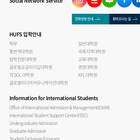
Social Network Service
이후 질의응답을 통해 국제관계와 금융시장의 연관성, 글로벌
자본의 역할 등에 대해 의견을 나누는 시간을 가졌다.
국제관계연구회 이승우 회장(인도어 23)은 자본과 금융의
전화번호 안내
찾아오시는 길
흐름은 국제관계 연구에서 빼놓을 수 없는 중요한 주제 라며
HUFS
입학안내
이번 세미나를 통해 학회원들이 대체투자 산업에 대한 이해를
넓히고 보다 다차원적인 분석 역량을 기를 수 있는 계기가
학부
일반대학원
통번역대학원
되었다 고 소감을 밝혔다.
국제지역대학원
법학전문대학원
교육대학원
글로벌공공리더십대학원
경영대학원
TESOL 대학원
KFL 대학원
글로벌미디어커뮤니케이션대학원
Information
for International Students
Office of International Admission & Management(OIAM)
International Student Support Center(ISSC)
Undergraduate Admission
Graduate Admission
Student Exchange Program