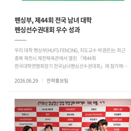
성과를 냈습니다. 성취감과 더불어 감동적이기까지 했던
기반의 숙의 과정과 팀별 활동에 참여하며 정책 제안을
기억입니다. 또 제가 태국어통번역 전공이라 전시회에서
구체화했다. 이 과정에서 용인시 관련 부서와 대학교수,
태국인 바이어들과 소통했던 경험도 특별했습니다. 우리
펜싱부, 제44회 전국 남녀 대학
용인시정연구원 등 분야별 전문가들의 검토와 자문을 바탕으로
대학에서 공부하며 태국의 문화적 배경 지식을 쌓고 어학
정책의 타당성과 실현 가능성을 높였다.이번 공모전에서는
펜싱선수권대회 우수 성과
수준을 높인 상태로 전시회에 참여해서인지 태국인 바이어들이
정책의 창의성, 타당성, 효과성, 실현 가능성 등을 종합적으로
즐겁게 소통할 수 있었습니다. 전시회를 마칠 때는 제
평가했다. 우리 대학 학생들은 전공 지식과 디지털 기술을 지역
개인번호를 물어볼 정도로 친해졌습니다. 한국외대를 통해
우리 대학 펜싱부(HUFS FENCING, 지도교수 박경은)는 최근
현안에 접목하고, 실제 행정 현장에 적용할 수 있는 구체적인
제가 성장했음을 실감한 순간이었습니다. - 이번 활동이
충북 제천시 제천체육관에서 열린 「제44회
실행 방안을 제시해 우수한 평가를 받았다.이번 성과는 우리
진로설정에 어떤 영향을 줬을지 궁금합니다.GTEP 활동을 통해
한국대학연맹회장기 전국남녀펜싱선수권대회」에 참가해
대학 학생들이 지역사회의 문화, 복지, 관광 문제를 청년의
아랍에미리트에 다녀온 적 있습니다. 그때가 할랄 시장의
여자 플뢰레 단체전 우승을 비롯해 다수 종목에서 우수한
시각에서 새롭게 해석하고 실질적인 정책 대안을 제시했다는
가능성을 피부로 체감한 계기였습니다. 이후 GTEP을 통해
2026.06.29
전략홍보팀
성적을 거두었다.이번 대회는 한국대학펜싱연맹이 주최하고
점에서 의미가 있다. 학생들이 대학에서 쌓은 전공 역량과
할랄산업연구원장님의 특강을 수강하면서 할랄 시장을
제천시와 제천시체육회가 후원한 전국 규모의 대회로, 전국
창의적 사고를 지역사회 문제 해결에 적용하며 정책 기획
개척해보기로 마음을 먹었고, 할랄 스토어를 창업했습니다.
38개 대학 선수부와 40개 대학 동아리부 등 총 647명이
능력과 현장 실무 역량을 보여줬다는 평가다.한편,
현재는 한국에서 무슬림이 편하게 생활하도록 돕는
참가했다. 우리 대학에서는 선수 29명이 출전해 뛰어난 기량과
용인특례시는 현장 적용 가능성이 높은 우수 정책을 관련
라이프스타일 앱을 개발하는 스타트업을 창업했습니다. 국내에
팀워크를 바탕으로 여러 종목에서 입상하며 우수한 경쟁력을
사업과 연계해 실증하고, 검토 결과를 바탕으로 실제 정책에
거주하는 무슬림은 전국에 흩어져있는데 이들이 편리하게
보여주었다.여자 플뢰레 단체전에서는 김지성(영미문학 문화
반영할 계획이다. 이를 통해 청년들이 제안한 아이디어가
쇼핑을 하고 커뮤니티를 이어갈 수 있는 서비스를 제공하려
22), 최예진(체코 슬로바키아 22), Hortense(국제학 23), 김은
지역사회의 변화를 이끄는 실질적인 정책으로 발전할 수