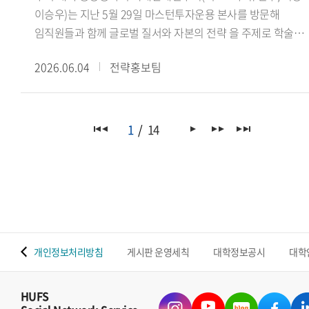
이승우)는 지난 5월 29일 마스턴투자운용 본사를 방문해
임직원들과 함께 글로벌 질서와 자본의 전략 을 주제로 학술
세미나를 진행했다.이번 세미나는 학생들의 국제정세 및
2026.06.04
전략홍보팀
금융산업에 대한 이해를 넓히고, 글로벌 자본의 흐름과 투자
전략을 다각적으로 살펴보기 위해 마련됐다. 특히
마스턴투자운용 사회공헌추진단 선한영향실천센터(Center fo
Positive Impact)가 미래 글로벌 인재 양성을 위해 운영하는
1
14
본업 연계 재능기부 프로그램의 일환으로 진행되어 산학
교류의 의미를 더했다.이날 세미나에서는 마스턴투자운용
임직원들이 △싱가포르의 글로벌 금융 허브 생존 전략(권우준
전략투자본부장) △블랙록 알라딘과 글로벌 자본의 운영체제
(김재관 디지털혁신실장) △대체투자 운용사가 만드는 또
하나의 가치(김민석 선한영향실천센터장)를 주제로 강연을
 맵
개인정보처리방침
게시판 운영세칙
대학정보공시
대학
진행하며 금융산업과 글로벌 투자 환경에 대한 다양한 시각을
공유했다.이어 국제관계연구회 이승우 회장(인도어과 23)은
연구회의 비전과 주요 학술 활동을 소개했으며, 학생들은 강연
HUFS