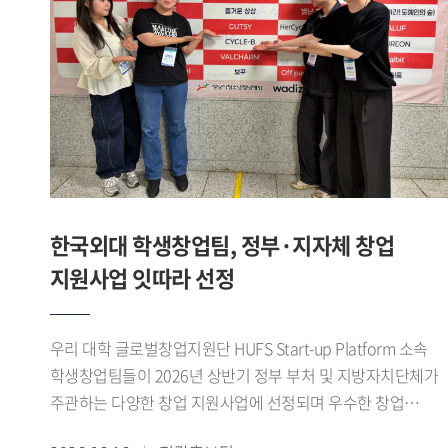
합니다. 앱은 7월경 출시를 목표로 하고 있습니다. 이처럼 제가
(영미문학 문화 23) 학생이 팀을 이뤄 우승을 차지했다.
있도록 지원할 예정이다.
창업에 도전하고 진로를 개척하는 데 GTEP의 역할이 꽤 컸다
개인전에서도 우수한 성과가 이어졌다. 김지성(영미문학 문화
생각합니다. - 앞으로의 계획을 들려주세요. 현재 HUFS Start-
22) 학생이 여자 플뢰레 개인전 준우승을 차지했으며, 이기령
up platform에 입주해 교내 창업지원단의 도움을 받아 창업한
(중국외교통상 22) 학생은 남자 플뢰레 개인전 3위, 이유종
상태입니다. 얼마 전에는 교육부에서 주관하는 학생
(정치외교 24) 학생은 남자 에페 개인전 3위에 올랐다. 이나래
창업유망팀 300+ 에 선정돼, 창업을 한 단계씩 발전시켜 나가
(LD 24) 학생도 여자 플뢰레 개인전 5위를 기록하며 좋은
있습니다. 이를 계속 발전시켜 국내 거주 무슬림을 위한 앱은
성적을 거두었다.이번 대회를 통해 우리 대학 펜싱부는
물론 최종적으로는 국내기업이 할랄 시장에 쉽게 진출하도록
단체전과 개인전 모두에서 우수한 성과를 거두며 전국
교두보 역할을 해내고 싶습니다. GTEP을 통해 배운 것을
무대에서 경쟁력을 다시 한번 입증했다.1960년대 활동 이후
한국외대 학생창업팀, 정부·지자체 창업
기반으로 차근차근 나아가면 좋은 결과를 얻을 수 있을 거라
재건된 우리 대학 펜싱부는 전국 규모의 각종 대회에서 꾸준히
지원사업 잇따라 선정
믿습니다. ※ 해당 인터뷰는 아래 Global HUFS 여름호 E-
성과를 이어오고 있다. 선수들은 이번 대회를 발판으로
book을 통해서도 확인하실 수 있습니다(p.16-17)https://e-
앞으로도 지속적인 훈련과 팀워크를 바탕으로 좋은 경기력을
book.hufs.ac.kr/20260623_135256/
선보일 계획이다.
우리 대학 글로벌창업지원단 HUFS Start-up Platform 소속
학생창업팀들이 2026년 상반기 정부 부처 및 지방자치단체가
주관하는 다양한 창업 지원사업에 선정되며 우수한 창업
역량을 보여주고 있다.최근 학생창업팀 파이어사이트 가