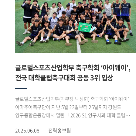
위해 마련됐다. 참가팀들은 스포츠 산업과 AI 바이오헬스
기술을 접목한 다양한 아이디어를 영상 발표 형식으로
제출했으며, 심사는 창의성, 기술 융합성, 산업 적용 가능성,
실현 가능성 등을 중심으로 진행됐다.'AI 동적 운동 처방 플랫폼
팀은 발표 세션에서 ▲Pre-Work(운동 전) 단계의 국민체력100
등급 점수와 실시간 심박변이도(HRV) 기반 오늘의 운동 준비
지수(Ready-to-Train Index) 산출 로직 , ▲During-Work(운동
중) 단계의 제조사별(Apple, Samsung, Garmin) 센서 특성을
글로벌스포츠산업학부 축구학회 ‘아이웨이’,
반영한 실시간 가변 강도 조절 및 위험 감지 트리거 , ▲Post-
전국 대학클럽축구대회 공동 3위 입상
Work(운동 후) 단계의 최상 컨디션 상태 복구를 위한 목표
지향적 역산형 회복 시뮬레이터 발표를 진행하였다.
발표자들은 공공 데이터와 하이엔드 웨어러블 API를 아우르는
글로벌스포츠산업학부(학부장 박성희) 축구학회 '아이웨이'
구체적인 데이터 매핑 기술과 아키텍처 구축 방안을 제시했다.
아마추어축구단이 지난 5월 23일부터 26일까지 강원도
심사위원단은 복잡한 생체 데이터를 사용자가 쉽게 이해할 수
양구종합운동장에서 열린 「2026 S1 양구사과 대학 클럽
있도록 시각화한 점에 주목했다. 특히 전문 용어 대신 신체
축구대회」에서 공동 3위를 차지했다.아이웨이는 예선에서
2026.06.08
전략홍보팀
배터리 복구 경로 라는 개념을 도입해 운동 상태와 회복 과정을
고려대학교 SFA, 한국체육대학교 실버골 FC, 한림대학교