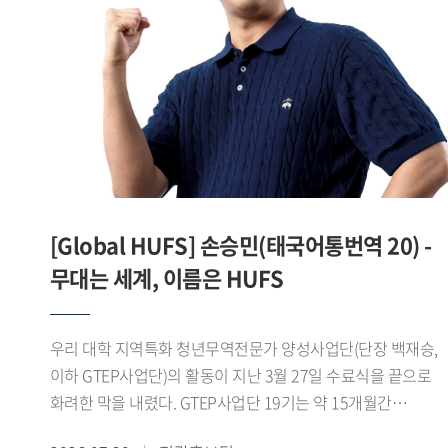
맞춘 디지털 콘텐츠를 제작 운영하며 SNS 팔로워를 16.1%
늘렸고, 콘텐츠 최고 조회수 1만7천 회를 기록하는 등 높은 홍
성과를 거뒀다.이 같은 성과를 바탕으로 제8기
진로취업지원센터 서포터즈는 지난 7월 28일
서울고용복지플러스센터 청년ON 라운지 다목적홀에서 열린
「2026년 서울 지역 대학일자리플러스센터 성과공유회」에서
심사 결과 1위를 기록하며 우수상을 수상했다.서포터즈 대표
서민성 학생(차이나데이터큐레이션전공 23)은 "학생들의
눈높이에서 청년고용서비스를 쉽고 친근하게 전달하기 위해
[Global HUFS] 손승민(태국어통번역 20) -
노력했다"며 "학생들과의 공감과 소통을 중심으로 한 활동이
좋은 평가를 받아 뜻깊게 생각한다"고 말했다.한편 우리 대학
무대는 세계, 이름은 HUFS
대학일자리플러스본부는 이번 성과를 바탕으로 2026학년도
2학기 제9기 진로취업지원센터 서포터즈를 운영하며 학생
우리 대학 지역특화 청년무역전문가 양성사업단(단장 백재승,
맞춤형 진로 취업 정보 제공과 청년고용정책 홍보를
이하 GTEP사업단)의 활동이 지난 3월 27일 수료식을 끝으로
지속적으로 추진할 계획이다.
화려한 막을 내렸다. GTEP사업단 19기는 약 15개월간
지역특화 교육과 무역 실무 교육, 현장 실습 등 총 480시간